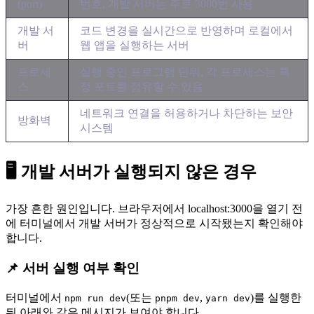
(port)
번호, 개발 서버는 주로 3000번 사용
개발 서
코드 변경을 실시간으로 반영하며 로컬에서
버
웹 앱을 실행하는 서버
프로세
실행 중인 프로그램 단위, 각 프로세스는 특
스
정 포트를 점유할 수 있음
네트워크 연결을 허용하거나 차단하는 보안
방화벽
시스템
🖥️ 개발 서버가 실행되지 않은 경우
가장 흔한 원인입니다. 브라우저에서 localhost:3000을 열기 전
에 터미널에서 개발 서버가 정상적으로 시작됐는지 확인해야
합니다.
📌 서버 실행 여부 확인
터미널에서
(또는
,
)를 실행한
npm run dev
pnpm dev
yarn dev
뒤 아래와 같은 메시지가 보여야 합니다.