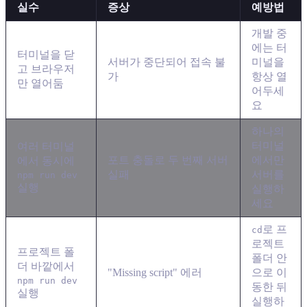
실수
증상
예방법
개발 중
에는 터
터미널을 닫
서버가 중단되어 접속 불
미널을
고 브라우저
가
항상 열
만 열어둠
어두세
요
하나의
터미널
여러 터미널
포트 충돌로 두 번째 서버
에서만
에서 동시에
실패
서버를
npm run dev
실행
실행하
세요
로 프
cd
로젝트
프로젝트 폴
폴더 안
더 바깥에서
"Missing script" 에러
으로 이
npm run dev
동한 뒤
실행
실행하