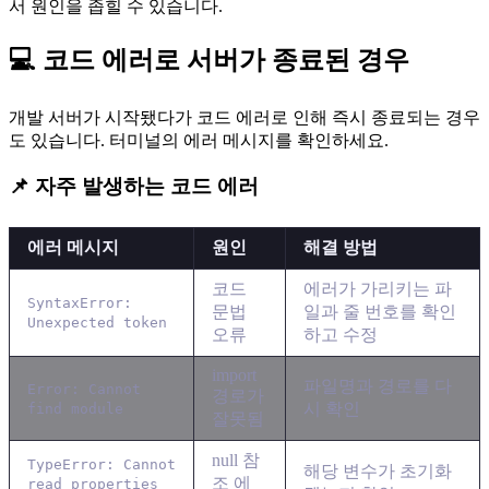
서 원인을 좁힐 수 있습니다.
💻 코드 에러로 서버가 종료된 경우
개발 서버가 시작됐다가 코드 에러로 인해 즉시 종료되는 경우
도 있습니다. 터미널의 에러 메시지를 확인하세요.
📌 자주 발생하는 코드 에러
에러 메시지
원인
해결 방법
코드
에러가 가리키는 파
SyntaxError:
문법
일과 줄 번호를 확인
Unexpected token
오류
하고 수정
import
파일명과 경로를 다
Error: Cannot
경로가
시 확인
find module
잘못됨
null 참
TypeError: Cannot
해당 변수가 초기화
조 에
read properties