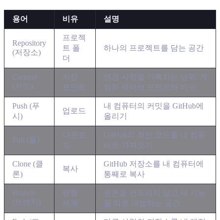
용어
비유
설명
프로젝
Repository
트 폴
하나의 프로젝트를 담는 공간
(저장소)
더
Commit
저장
변경 사항을 기록하는 단위. 게
(커밋)
포인트
임의 세이브 포인트와 비슷
Push (푸
내 컴퓨터의 커밋을 GitHub에
업로드
시)
올리기
다운로
GitHub의 최신 코드를 내 컴퓨
Pull (풀)
드
터로 가져오기
Clone (클
GitHub 저장소를 내 컴퓨터에
복사
론)
통째로 복사
Branch
평행
원본을 건드리지 않고 새 기능
(브랜치)
세계
을 따로 개발하는 공간