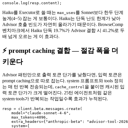
Haiku를 Executor로 쓸 때는
를 Sonnet보다 한두 단계
max_uses
높게(4~5) 잡는 게 보통이다. Haiku는 단독 난도 한계가 낮아
Advisor 호출 빈도가 자연히 올라가기 때문이다. BrowseComp
벤치마크에서 Haiku 단독 19.7%가 Advisor 결합 시 41.2%로 두
배 넘게 오르는 게 이 효과다.
⚡ prompt caching 결합 — 절감 폭을 더
키운다
Advisor 패턴만으로 출력 토큰 단가를 낮췄다면, 입력 토큰은
prompt caching으로 따로 잡는다. system 프롬프트와 tools 정의
는 매 턴 반복 전송되는데,
을 붙이면 캐시된 입
cache_control
력 토큰 단가가 크게 떨어진다. 25턴 에이전트처럼 같은
system·tools가 반복되는 작업일수록 효과가 누적된다.
resp = client.beta.messages.create(

    model="claude-sonnet-4-6",

    max_tokens=4096,

    extra_headers={"anthropic-beta": "advisor-tool-2026
    system=[
