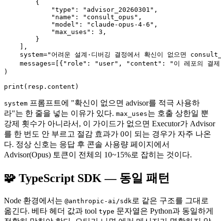
        {

            "type": "advisor_20260301",

            "name": "consult_opus",

            "model": "claude-opus-4-6",

            "max_uses": 3,

        }

    ],

    system="어려운 설계·디버깅 결정에서 확신이 없으면 consult
    messages=[{"role": "user", "content": "이 레포의 
)

프롬프트에 "확신이 없으면 advisor를 적극 사용하
system
라"는 한 줄을 넣는 이유가 있다.
는 호출 상한일 뿐
max_uses
강제 횟수가 아니라서, 이 가이드가 없으면 Executor가 Advisor
를 한 번도 안 부르고 절감 효과가 0이 되는 경우가 자주 나온
다. 정상 신호는 응답 후 콘솔 사용량 페이지에서
Advisor(Opus) 토큰이 전체의 10~15%로 잡히는 것이다.
🧩 TypeScript SDK — 동일 패턴
Node 환경에서는
로 같은 구조를 그대로
@anthropic-ai/sdk
옮긴다. 베타 헤더 값과 tool
문자열은 Python과 동일하게
type