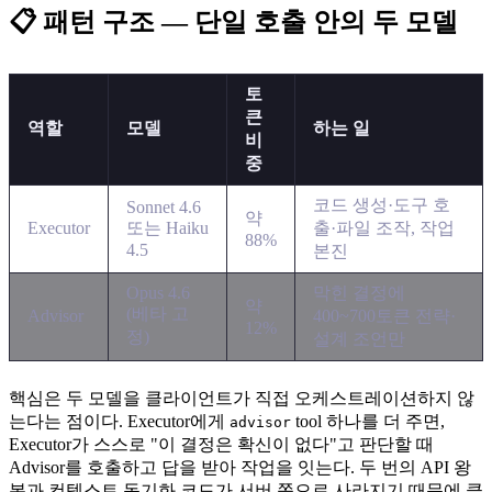
📋 패턴 구조 — 단일 호출 안의 두 모델
토
큰
역할
모델
하는 일
비
중
코드 생성·도구 호
Sonnet 4.6
약
Executor
또는 Haiku
출·파일 조작, 작업
88%
4.5
본진
Opus 4.6
막힌 결정에
약
(베타 고
Advisor
400~700토큰 전략·
12%
정)
설계 조언만
핵심은 두 모델을 클라이언트가 직접 오케스트레이션하지 않
는다는 점이다. Executor에게
tool 하나를 더 주면,
advisor
Executor가 스스로 "이 결정은 확신이 없다"고 판단할 때
Advisor를 호출하고 답을 받아 작업을 잇는다. 두 번의 API 왕
복과 컨텍스트 동기화 코드가 서버 쪽으로 사라지기 때문에 클