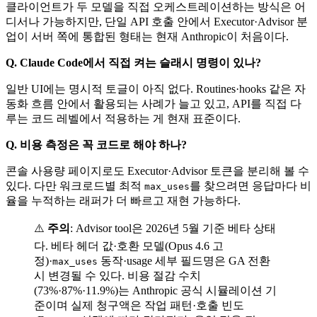
클라이언트가 두 모델을 직접 오케스트레이션하는 방식은 어
디서나 가능하지만, 단일 API 호출 안에서 Executor·Advisor 분
업이 서버 쪽에 통합된 형태는 현재 Anthropic이 처음이다.
Q. Claude Code에서 직접 켜는 슬래시 명령이 있나?
일반 UI에는 명시적 토글이 아직 없다. Routines·hooks 같은 자
동화 흐름 안에서 활용되는 사례가 늘고 있고, API를 직접 다
루는 코드 레벨에서 적용하는 게 현재 표준이다.
Q. 비용 측정은 꼭 코드로 해야 하나?
콘솔 사용량 페이지로도 Executor·Advisor 토큰을 분리해 볼 수
있다. 다만 워크로드별 최적
를 찾으려면 응답마다 비
max_uses
율을 누적하는 래퍼가 더 빠르고 재현 가능하다.
⚠️
주의
: Advisor tool은 2026년 5월 기준 베타 상태
다. 베타 헤더 값·호환 모델(Opus 4.6 고
정)·
동작·usage 세부 필드명은 GA 전환
max_uses
시 변경될 수 있다. 비용 절감 수치
(73%·87%·11.9%)는 Anthropic 공식 시뮬레이션 기
준이며 실제 청구액은 작업 패턴·호출 빈도