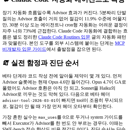
장기 자동화 흐름일수록 Advisor 효과가 커진다. 5분짜리 단발
질의는 Advisor 호출이 거의 없어 절감이 11.9% 수준에 머물지
만, 30분 이상 도는 에이전트나 cron형 자동화는 어려운 결정이
자주 나와 73%에 근접한다. Claude Code 자동화에 결합하는 흐
름은 별도 정리한
Claude Code Routines 입문
글의 자동화 패턴
과 맞물린다. 본인 도구를 외부 시스템에 붙이는 단계는
MCP
비개발자 입문 가이드
에서 출발점을 잡으면 된다.
🧯 실전 함정과 진단 순서
베타 단계라 코드 작성 전에 알아둘 제약이 몇 개 있다. 먼저
Advisor 슬롯에는 현재 Opus 4.6만 들어간다. Opus 4.7이 GA로
풀렸어도 Advisor 호환은 아직 안 되고, Sonnet을 Haiku의
Advisor로 끼우는 것도 막혀 있다. 다음으로 베타 헤더
이 빠지면 tool이 조용히 무시되므
advisor-tool-2026-03-01
로, 절감이 안 될 때 가장 먼저 헤더 오타부터 확인한다.
가장 흔한 실수는
를 0으로 두거나 system 가이드를
max_uses
빼서 Executor가 Advisor를 한 번도 안 부르는 경우다. 이때는
SWE-bench 점수 향상도 비용 절감도 0이다. 진단 순서는 단순