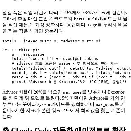
절감 폭은 작업 패턴에 따라 11.9%에서 73%까지 크게 갈린다.
그래서 추정 대신 본인 워크로드의 Executor:Advisor 토큰 비율
을 직접 재는 게 가장 정확하다. 응답마다 usage를 누적해 비율
을 찍는 작은 래퍼면 충분하다.
totals = {"exec_out": 0, "advisor_out": 0}

def track(resp):

    u = resp.usage

    totals["exec_out"] += u.output_tokens

    # advisor 호출 토큰은 usage 세부 항목으로 분리 제공

    totals["advisor_out"] += getattr(u, "advisor_output
    exec_t, adv_t = totals["exec_out"], totals["advisor
    ratio = adv_t / (exec_t + adv_t) if (exec_t + adv_t
Advisor 비율이 20%를 넘으면
를 낮추거나 Executor
max_uses
를 한 단계 위 모델로 올린다. 5% 미만이면 Advisor를 거의 안
부른다는 뜻이라 system 가이드를 강화하거나
를 키
max_uses
운다. 이 한 지표가 본인 워크로드에서 최적값을 찾는 기준이
된다.
🔁 Claude Code·자동화 에이전트로 확장