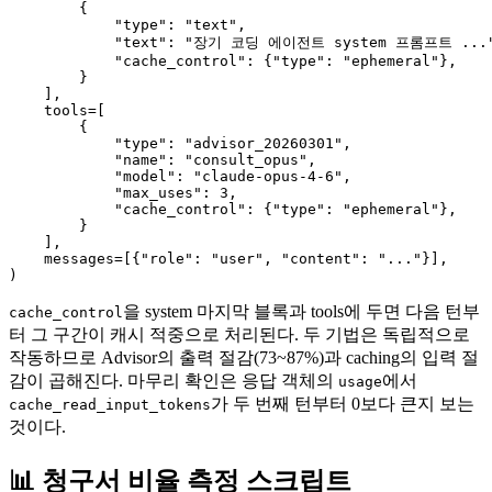
        {

            "type": "text",

            "text": "장기 코딩 에이전트 system 프롬프트 ..."
            "cache_control": {"type": "ephemeral"},

        }

    ],

    tools=[

        {

            "type": "advisor_20260301",

            "name": "consult_opus",

            "model": "claude-opus-4-6",

            "max_uses": 3,

            "cache_control": {"type": "ephemeral"},

        }

    ],

    messages=[{"role": "user", "content": "..."}],

을 system 마지막 블록과 tools에 두면 다음 턴부
cache_control
터 그 구간이 캐시 적중으로 처리된다. 두 기법은 독립적으로
작동하므로 Advisor의 출력 절감(73~87%)과 caching의 입력 절
감이 곱해진다. 마무리 확인은 응답 객체의
에서
usage
가 두 번째 턴부터 0보다 큰지 보는
cache_read_input_tokens
것이다.
📊 청구서 비율 측정 스크립트