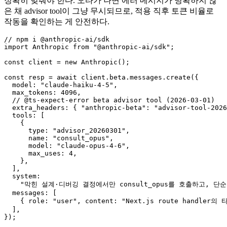
정확히 맞춰야 한다. 오타가 나면 에러 메시지가 명확하지 않
은 채 advisor tool이 그냥 무시되므로, 적용 직후 토큰 비율로
작동을 확인하는 게 안전하다.
// npm i @anthropic-ai/sdk

import Anthropic from "@anthropic-ai/sdk";

const client = new Anthropic();

const resp = await client.beta.messages.create({

  model: "claude-haiku-4-5",

  max_tokens: 4096,

  // @ts-expect-error beta advisor tool (2026-03-01)

  extra_headers: { "anthropic-beta": "advisor-tool-2026
  tools: [

    {

      type: "advisor_20260301",

      name: "consult_opus",

      model: "claude-opus-4-6",

      max_uses: 4,

    },

  ],

  system:

    "막힌 설계·디버깅 결정에서만 consult_opus를 호출하고, 단
  messages: [

    { role: "user", content: "Next.js route handler
  ],

});
