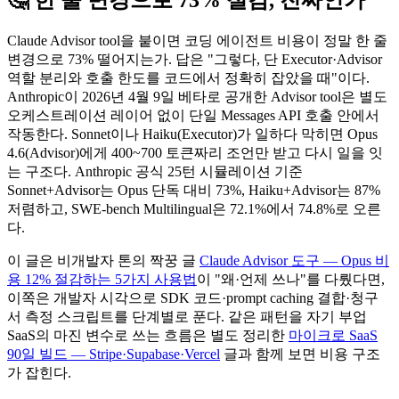
Claude Advisor tool을 붙이면 코딩 에이전트 비용이 정말 한 줄
변경으로 73% 떨어지는가. 답은 "그렇다, 단 Executor·Advisor
역할 분리와 호출 한도를 코드에서 정확히 잡았을 때"이다.
Anthropic이 2026년 4월 9일 베타로 공개한 Advisor tool은 별도
오케스트레이션 레이어 없이 단일 Messages API 호출 안에서
작동한다. Sonnet이나 Haiku(Executor)가 일하다 막히면 Opus
4.6(Advisor)에게 400~700 토큰짜리 조언만 받고 다시 일을 잇
는 구조다. Anthropic 공식 25턴 시뮬레이션 기준
Sonnet+Advisor는 Opus 단독 대비 73%, Haiku+Advisor는 87%
저렴하고, SWE-bench Multilingual은 72.1%에서 74.8%로 오른
다.
이 글은 비개발자 톤의 짝꿍 글
Claude Advisor 도구 — Opus 비
용 12% 절감하는 5가지 사용법
이 "왜·언제 쓰나"를 다뤘다면,
이쪽은 개발자 시각으로 SDK 코드·prompt caching 결합·청구
서 측정 스크립트를 단계별로 푼다. 같은 패턴을 자기 부업
SaaS의 마진 변수로 쓰는 흐름은 별도 정리한
마이크로 SaaS
90일 빌드 — Stripe·Supabase·Vercel
글과 함께 보면 비용 구조
가 잡힌다.