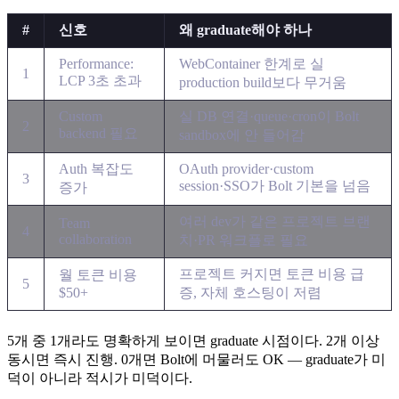
#
신호
왜 graduate해야 하나
Performance:
WebContainer 한계로 실
1
LCP 3초 초과
production build보다 무거움
Custom
실 DB 연결·queue·cron이 Bolt
2
backend 필요
sandbox에 안 들어감
Auth 복잡도
OAuth provider·custom
3
session·SSO가 Bolt 기본을 넘음
증가
여러 dev가 같은 프로젝트 브랜
Team
4
collaboration
치·PR 워크플로 필요
프로젝트 커지면 토큰 비용 급
월 토큰 비용
5
$50+
증, 자체 호스팅이 저렴
5개 중 1개라도 명확하게 보이면 graduate 시점이다. 2개 이상
동시면 즉시 진행. 0개면 Bolt에 머물러도 OK — graduate가 미
덕이 아니라 적시가 미덕이다.