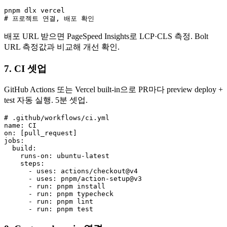
pnpm dlx vercel

배포 URL 받으면 PageSpeed Insights로 LCP·CLS 측정. Bolt
URL 측정값과 비교해 개선 확인.
7. CI 셋업
GitHub Actions 또는 Vercel built-in으로 PR마다 preview deploy +
test 자동 실행. 5분 셋업.
# .github/workflows/ci.yml

name: CI

on: [pull_request]

jobs:

  build:

    runs-on: ubuntu-latest

    steps:

      - uses: actions/checkout@v4

      - uses: pnpm/action-setup@v3

      - run: pnpm install

      - run: pnpm typecheck

      - run: pnpm lint
