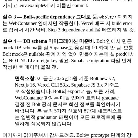
기시고 .env.example에 키 이름만 commit.
실수 3 — Bolt-specific dependency 그대로 둠.
패키지
@bolt/*
는 WebContainer 안에서만 작동한다. Vercel 배포 시 build error
로 잡혀서 시간 낭비. Step 3 dependency audit을 빠뜨리지 말 것.
실수 4 — DB schema 마이그레이션 미준비.
Bolt 안에서 만든
mock DB schema를 실 Supabase로 옮길 때 1:1 카피 안 됨. 보통
Bolt mock은 nullable·관계 제약 없이 만들어지는데 실 prod에서
는 NOT NULL·foreign key 필요. Supabase migration 파일 먼저
작성한 후 데이터 옮길 것.
면책조항
: 이 글은 2026년 5월 기준 Bolt.new v2,
Next.js 16, Vercel CLI 53.x, Supabase JS 3.x 기준으
로 작성됐습니다. Bolt의 export 기능, 토큰 가격,
WebContainer 한계는 매월 업데이트되니 graduate
결정 전 Bolt 공식 문서로 최신 정보를 확인하시기
바랍니다. 본 글의 5가지 신호와 8단계 체크리스트
는 일반적 graduation 패턴이며 모든 프로젝트에 동
일하게 적용되지 않습니다.
여기까지 읽어주셔서 감사드려요. Bolt는 prototype 단계의 강