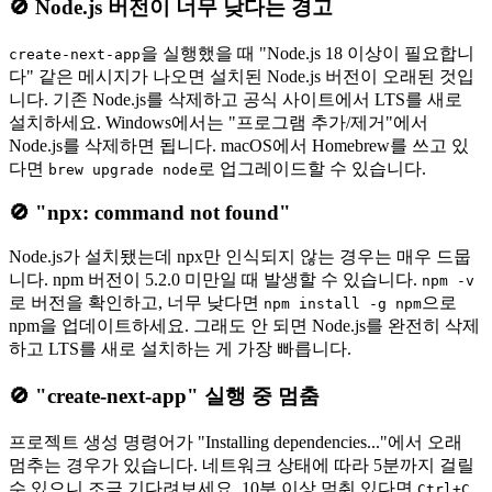
🚫 Node.js 버전이 너무 낮다는 경고
을 실행했을 때 "Node.js 18 이상이 필요합니
create-next-app
다" 같은 메시지가 나오면 설치된 Node.js 버전이 오래된 것입
니다. 기존 Node.js를 삭제하고 공식 사이트에서 LTS를 새로
설치하세요. Windows에서는 "프로그램 추가/제거"에서
Node.js를 삭제하면 됩니다. macOS에서 Homebrew를 쓰고 있
다면
로 업그레이드할 수 있습니다.
brew upgrade node
🚫 "npx: command not found"
Node.js가 설치됐는데 npx만 인식되지 않는 경우는 매우 드뭅
니다. npm 버전이 5.2.0 미만일 때 발생할 수 있습니다.
npm -v
로 버전을 확인하고, 너무 낮다면
으로
npm install -g npm
npm을 업데이트하세요. 그래도 안 되면 Node.js를 완전히 삭제
하고 LTS를 새로 설치하는 게 가장 빠릅니다.
🚫 "create-next-app" 실행 중 멈춤
프로젝트 생성 명령어가 "Installing dependencies..."에서 오래
멈추는 경우가 있습니다. 네트워크 상태에 따라 5분까지 걸릴
수 있으니 조금 기다려보세요. 10분 이상 멈춰 있다면
Ctrl+C