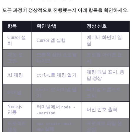
모든 과정이 정상적으로 진행됐는지 아래 항목을 확인하세요.
항목
확인 방법
정상 신호
Cursor 설
에디터 화면이 열
Cursor 앱 실행
치
림
계정 로
오른쪽 상단 프로필
프로필 아이콘 표
그인
아이콘
시
채팅 패널 표시, 응
AI 채팅
로 채팅 열기
Ctrl+L
답 정상
로 터미널 열
터미널 프롬프트
Ctrl+`
터미널
기
표시
Node.js
터미널에서
node -
버전 번호 출력
연동
-version
프로젝트
프로젝트 파일 생
npx create-next-
실행
생성
app
성됨