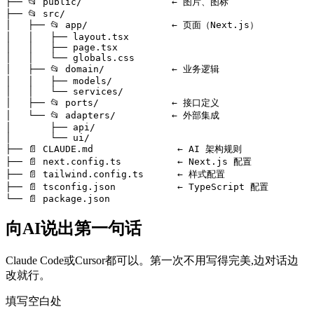
├── 📂 public/                ← 图片、图标

├── 📂 src/

│   ├── 📂 app/               ← 页面（Next.js）

│   │   ├── layout.tsx

│   │   ├── page.tsx

│   │   └── globals.css

│   ├── 📂 domain/            ← 业务逻辑

│   │   ├── models/

│   │   └── services/

│   ├── 📂 ports/             ← 接口定义

│   └── 📂 adapters/          ← 外部集成

│       ├── api/

│       └── ui/

├── 📄 CLAUDE.md               ← AI 架构规则

├── 📄 next.config.ts          ← Next.js 配置

├── 📄 tailwind.config.ts      ← 样式配置

├── 📄 tsconfig.json           ← TypeScript 配置

└── 📄 package.json
向AI说出第一句话
Claude Code或Cursor都可以。第一次不用写得完美,边对话边
改就行。
填写空白处