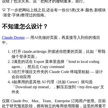
说错了也没关系。说「把刚才的撤销重来」就行。
💡 下一步把网站上线之后,还会有一份分5类(文本·颜色·新模块
·渐变·字体)整理过的指南。
不知道怎么设计？
Claude Design
—
用AI先做好页面，再直接导入到你的项目
中。
1
打开 claude.ai/design 并描述你想要的页面，比如「帮我
做个登录页面」
2
满意的话在 Export 菜单里选择「Send to local coding
agent」，然后点 Copy command
3
在打开项目文件夹的 Claude Code 终端里粘贴 — 设计
会自动应用
4
如果用的是其他 AI 代理（比如 Cursor）就勾选
「Download zip instead」，解压后放到 ~/my-first-app/ 文
件夹
仅限 Claude Pro、Max、Team、Enterprise 订阅用户使用。目前
处于研究预览阶段，拥有独立的每周使用限额，这里的用量不