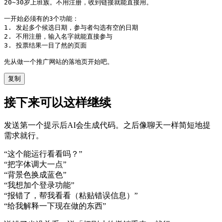
20~30岁上班族。不用注册，收到链接就能直接用。

一开始必须有的3个功能：

1. 发起多个候选日期，参与者勾选有空的日期

2. 不用注册，输入名字就能直接参与

3. 投票结果一目了然的页面

先从做一个推广网站的落地页开始吧。
复制
接下来可以这样继续
发送第一个提示后AI会生成代码。之后像聊天一样简短地提
需求就行。
“
这个能运行看看吗？
”
“
把字体调大一点
”
“
背景色换成蓝色
”
“
我想加个登录功能
”
“
报错了，帮我看看（粘贴错误信息）
”
“
给我解释一下现在做的东西
”