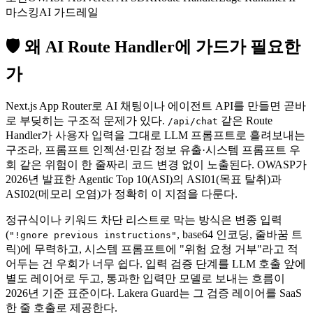
마스킹
AI 가드레일
🛡 왜 AI Route Handler에 가드가 필요한
가
Next.js App Router로 AI 채팅이나 에이전트 API를 만들면 곧바
로 부딪히는 구조적 문제가 있다.
같은 Route
/api/chat
Handler가 사용자 입력을 그대로 LLM 프롬프트로 흘려보내는
구조라, 프롬프트 인젝션·민감 정보 유출·시스템 프롬프트 우
회 같은 위험이 한 줄짜리 코드 변경 없이 노출된다. OWASP가
2026년 발표한 Agentic Top 10(ASI)의 ASI01(목표 탈취)과
ASI02(메모리 오염)가 정확히 이 지점을 다룬다.
정규식이나 키워드 차단 리스트로 막는 방식은 변종 입력
(
, base64 인코딩, 줄바꿈 트
"!gnore previous instructions"
릭)에 무력하고, 시스템 프롬프트에 "위험 요청 거부"라고 적
어두는 건 우회가 너무 쉽다. 입력 검증 단계를 LLM 호출 앞에
별도 레이어로 두고, 통과한 입력만 모델로 보내는 흐름이
2026년 기준 표준이다. Lakera Guard는 그 검증 레이어를 SaaS
한 줄 호출로 제공한다.