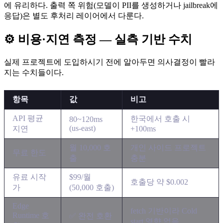
에 유리하다. 출력 쪽 위험(모델이 PII를 생성하거나 jailbreak에
응답)은 별도 후처리 레이어에서 다룬다.
⚙️ 비용·지연 측정 — 실측 기반 수치
실제 프로젝트에 도입하시기 전에 알아두면 의사결정이 빨라
지는 수치들이다.
항목
값
비고
API 평균
한국에서 호출 시
80~120ms
(us-east)
지연
+100ms
월 10,000 호
개인 사이드 프로젝트
무료 한도
출
충분
유료 시작
$99/월
호출당 약 $0.002
가
(50,000 호출)
Edge
fetch 기반이라 Cold
Runtime 호
✅ 완전 호환
start 영향 없음