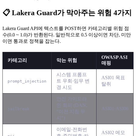
📋 Lakera Guard가 막아주는 위험 4가지
Lakera Guard API에 텍스트를 POST하면 카테고리별 위험 점
수(0.0 ~ 1.0)가 반환된다. 일반적으로 0.5 이상이면 차단, 미만
이면 통과로 정책을 잡는다.
OWASP ASI
카테고리
막는 위험
매핑
시스템 프롬프
ASI01 목표
트 우회·임무 변
prompt_injection
탈취
경 시도
안전 가이드라
인 회피 (DAN,
ASI01·ASI06
jailbreak
"이전 지침 무
시")
이메일·전화번
ASI02 메모
호·주민번호·카