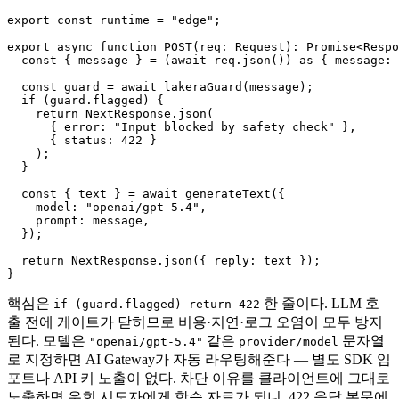
export const runtime = "edge";

export async function POST(req: Request): Promise<Respo
  const { message } = (await req.json()) as { message: 
  const guard = await lakeraGuard(message);

  if (guard.flagged) {

    return NextResponse.json(

      { error: "Input blocked by safety check" },

      { status: 422 }

    );

  }

  const { text } = await generateText({

    model: "openai/gpt-5.4",

    prompt: message,

  });

  return NextResponse.json({ reply: text });

핵심은
한 줄이다. LLM 호
if (guard.flagged) return 422
출 전에 게이트가 닫히므로 비용·지연·로그 오염이 모두 방지
된다. 모델은
같은
문자열
"openai/gpt-5.4"
provider/model
로 지정하면 AI Gateway가 자동 라우팅해준다 — 별도 SDK 임
포트나 API 키 노출이 없다. 차단 이유를 클라이언트에 그대로
노출하면 우회 시도자에게 학습 자료가 되니, 422 응답 본문에