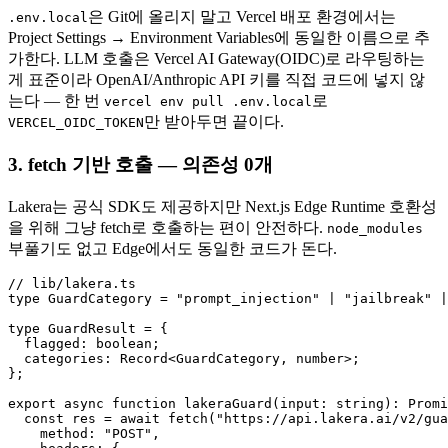
은 Git에 올리지 말고 Vercel 배포 환경에서는
.env.local
Project Settings → Environment Variables에 동일한 이름으로 추
가한다. LLM 호출은 Vercel AI Gateway(OIDC)로 라우팅하는
게 표준이라 OpenAI/Anthropic API 키를 직접 코드에 넣지 않
는다 — 한 번
로
vercel env pull .env.local
만 받아두면 끝이다.
VERCEL_OIDC_TOKEN
3. fetch 기반 호출 — 의존성 0개
Lakera는 공식 SDK도 제공하지만 Next.js Edge Runtime 호환성
을 위해 그냥 fetch로 호출하는 편이 안전하다.
node_modules
부풀기도 없고 Edge에서도 동일한 코드가 돈다.
// lib/lakera.ts

type GuardCategory = "prompt_injection" | "jailbreak" |
type GuardResult = {

  flagged: boolean;

  categories: Record<GuardCategory, number>;

};

export async function lakeraGuard(input: string): Promi
  const res = await fetch("https://api.lakera.ai/v2/gua
    method: "POST",
