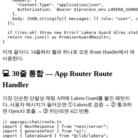
    headers: {

      "Content-Type": "application/json",

      Authorization: `Bearer ${process.env.LAKERA_GUARD
    },

    body: JSON.stringify({ messages: [{ role: "user", c
  });

  if (!res.ok) throw new Error(`Lakera Guard ${res.stat
  return res.json() as Promise<GuardResult>;

이게 끝이다. 14줄짜리 헬퍼 하나로 모든 Route Handler에서 재
사용한다.
💻 30줄 통합 — App Router Route
Handler
가장 단순한 단발성 채팅 API에 Lakera Guard를 붙인 패턴이
다. 사용자 메시지가 들어오면 ① Lakera로 검증 → ② 통과하
면 OpenAI 호출 → ③ 차단되면 422 반환.
// app/api/chat/route.ts

import { NextResponse } from "next/server";

import { generateText } from "ai";

import { lakeraGuard } from "@/lib/lakera";
