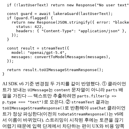
  if (!lastUserText) return new Response("No user text"
  const guard = await lakeraGuard(lastUserText);

  if (guard.flagged) {

    return new Response(JSON.stringify({ error: "blocke
      status: 422,

      headers: { "Content-Type": "application/json" },

    });

  }

  const result = streamText({

    model: "openai/gpt-5.4",

    messages: convertToModelMessages(messages),

  });

  return result.toUIMessageStreamResponse();

AI SDK v6 기준 변경점 두 가지를 같이 반영했다. ① 클라이언
트가 보내는
는
문자열이 아니라
배
UIMessage
content
parts
열을 가진다 — 텍스트만 추출하려면
parts.filter(p =>
로 모은다. ②
결과는
p.type === "text")
streamText
로 반환해야
클라이언
toUIMessageStreamResponse()
useChat
트가 정상 파싱한다(이전의
는 v6에
toDataStreamResponse()
서 이름이 바뀌었다). 스트리밍이 시작된 후에는 토큰을 끊기
어렵기 때문에 입력 단계에서 차단하는 편이 UX와 비용 양쪽