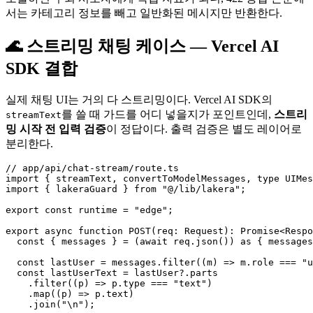
서는 카테고리 정보를 빼고 일반화된 메시지만 반환한다.
🌊 스트리밍 채팅 케이스 — Vercel AI
SDK 결합
실제 채팅 UI는 거의 다 스트리밍이다. Vercel AI SDK의
를 쓸 때 가드를 어디 넣을지가 포인트인데,
스트리
streamText
밍 시작 전 입력 검증
이 정답이다. 출력 검증은 별도 레이어로
분리한다.
// app/api/chat-stream/route.ts

import { streamText, convertToModelMessages, type UIMes
import { lakeraGuard } from "@/lib/lakera";

export const runtime = "edge";

export async function POST(req: Request): Promise<Respo
  const { messages } = (await req.json()) as { messages
  const lastUser = messages.filter((m) => m.role === "u
  const lastUserText = lastUser?.parts

    .filter((p) => p.type === "text")

    .map((p) => p.text)

    .join("\n");
