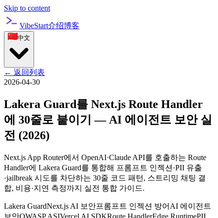
Skip to content
VibeStart
介绍
博客
中文
←
返回列表
2026-04-30
Lakera Guard를 Next.js Route Handler
에 30줄로 붙이기 — AI 에이전트 보안 실
전 (2026)
Next.js App Router에서 OpenAI·Claude API를 호출하는 Route
Handler에 Lakera Guard를 통합해 프롬프트 인젝션·PII 유출
·jailbreak 시도를 차단하는 30줄 코드 패턴, 스트리밍 채팅 결
합, 비용·지연 측정까지 실전 통합 가이드.
Lakera Guard
Next.js AI 보안
프롬프트 인젝션 방어
AI 에이전트
보안
OWASP ASI
Vercel AI SDK
Route Handler
Edge Runtime
PII