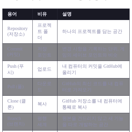
용어
비유
설명
프로젝
Repository
트 폴
하나의 프로젝트를 담는 공간
(저장소)
더
Commit
저장
변경 사항을 기록하는 단위. 게
(커밋)
포인트
임의 세이브 포인트와 비슷
Push (푸
내 컴퓨터의 커밋을 GitHub에
업로드
시)
올리기
다운로
GitHub의 최신 코드를 내 컴퓨
Pull (풀)
드
터로 가져오기
Clone (클
GitHub 저장소를 내 컴퓨터에
복사
론)
통째로 복사
Branch
평행
원본을 건드리지 않고 새 기능
(브랜치)
세계
을 따로 개발하는 공간