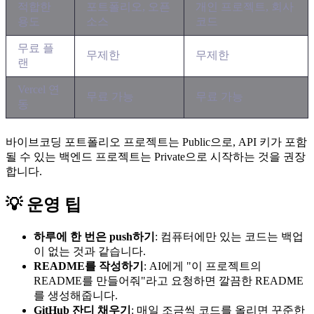
적합한
포트폴리오, 오픈
개인 프로젝트, 회사
용도
소스
코드
무료 플
무제한
무제한
랜
Vercel 연
무료 가능
무료 가능
동
바이브코딩 포트폴리오 프로젝트는 Public으로, API 키가 포함
될 수 있는 백엔드 프로젝트는 Private으로 시작하는 것을 권장
합니다.
💡 운영 팁
하루에 한 번은 push하기
: 컴퓨터에만 있는 코드는 백업
이 없는 것과 같습니다.
README를 작성하기
: AI에게 "이 프로젝트의
README를 만들어줘"라고 요청하면 깔끔한 README
를 생성해줍니다.
GitHub 잔디 채우기
: 매일 조금씩 코드를 올리면 꾸준한