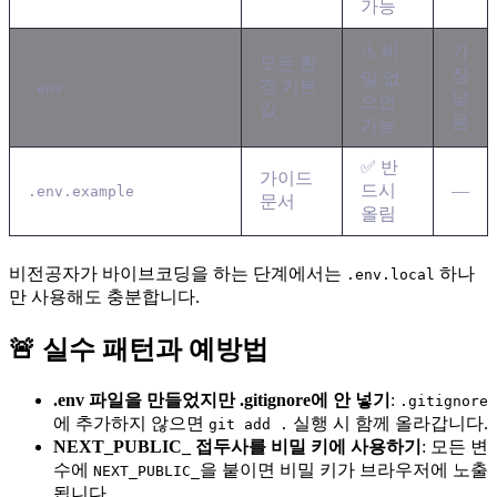
가능
⚠️ 비
가
모든 환
장
밀 없
경 기본
.env
낮
으면
값
음
가능
✅ 반
가이드
드시
—
.env.example
문서
올림
비전공자가 바이브코딩을 하는 단계에서는
하나
.env.local
만 사용해도 충분합니다.
🚨 실수 패턴과 예방법
.env 파일을 만들었지만 .gitignore에 안 넣기
:
.gitignore
에 추가하지 않으면
실행 시 함께 올라갑니다.
git add .
NEXT_PUBLIC_ 접두사를 비밀 키에 사용하기
: 모든 변
수에
을 붙이면 비밀 키가 브라우저에 노출
NEXT_PUBLIC_
됩니다.