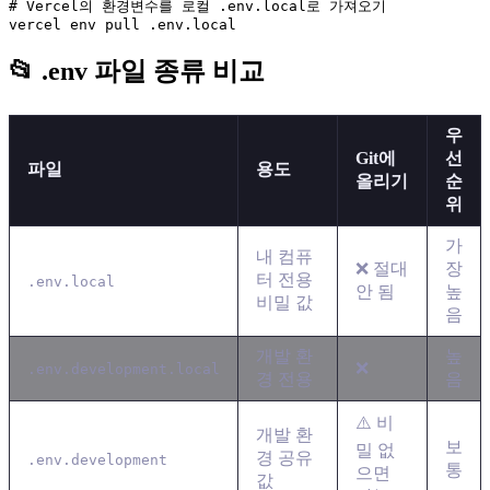
# Vercel의 환경변수를 로컬 .env.local로 가져오기

📂 .env 파일 종류 비교
우
Git에
선
파일
용도
올리기
순
위
가
내 컴퓨
❌ 절대
장
터 전용
.env.local
안 됨
높
비밀 값
음
개발 환
높
❌
.env.development.local
경 전용
음
⚠️ 비
개발 환
보
밀 없
경 공유
.env.development
통
으면
값