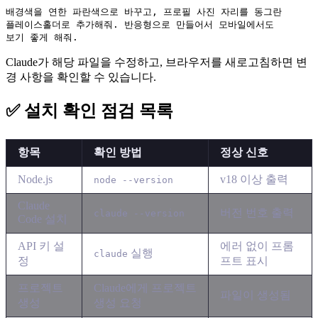
배경색을 연한 파란색으로 바꾸고, 프로필 사진 자리를 동그란 

플레이스홀더로 추가해줘. 반응형으로 만들어서 모바일에서도 

Claude가 해당 파일을 수정하고, 브라우저를 새로고침하면 변
경 사항을 확인할 수 있습니다.
✅ 설치 확인 점검 목록
항목
확인 방법
정상 신호
Node.js
v18 이상 출력
node --version
Claude
버전 번호 출력
claude --version
Code 설치
API 키 설
에러 없이 프롬
실행
claude
정
프트 표시
프로젝트
Claude에게 프로젝트
파일이 생성됨
생성
생성 요청