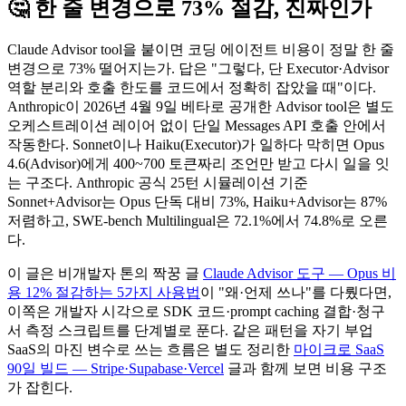
🤔 한 줄 변경으로 73% 절감, 진짜인가
Claude Advisor tool을 붙이면 코딩 에이전트 비용이 정말 한 줄
변경으로 73% 떨어지는가. 답은 "그렇다, 단 Executor·Advisor
역할 분리와 호출 한도를 코드에서 정확히 잡았을 때"이다.
Anthropic이 2026년 4월 9일 베타로 공개한 Advisor tool은 별도
오케스트레이션 레이어 없이 단일 Messages API 호출 안에서
작동한다. Sonnet이나 Haiku(Executor)가 일하다 막히면 Opus
4.6(Advisor)에게 400~700 토큰짜리 조언만 받고 다시 일을 잇
는 구조다. Anthropic 공식 25턴 시뮬레이션 기준
Sonnet+Advisor는 Opus 단독 대비 73%, Haiku+Advisor는 87%
저렴하고, SWE-bench Multilingual은 72.1%에서 74.8%로 오른
다.
이 글은 비개발자 톤의 짝꿍 글
Claude Advisor 도구 — Opus 비
용 12% 절감하는 5가지 사용법
이 "왜·언제 쓰나"를 다뤘다면,
이쪽은 개발자 시각으로 SDK 코드·prompt caching 결합·청구
서 측정 스크립트를 단계별로 푼다. 같은 패턴을 자기 부업
SaaS의 마진 변수로 쓰는 흐름은 별도 정리한
마이크로 SaaS
90일 빌드 — Stripe·Supabase·Vercel
글과 함께 보면 비용 구조
가 잡힌다.