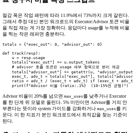
절감 폭은 작업 패턴에 따라 11.9%에서 73%까지 크게 갈린다.
그래서 추정 대신 본인 워크로드의 Executor:Advisor 토큰 비율
을 직접 재는 게 가장 정확하다. 응답마다 usage를 누적해 비율
을 찍는 작은 래퍼면 충분하다.
totals = {"exec_out": 0, "advisor_out": 0}

def track(resp):

    u = resp.usage

    totals["exec_out"] += u.output_tokens

    # advisor 호출 토큰은 usage 세부 항목으로 분리 제공

    totals["advisor_out"] += getattr(u, "advisor_output
    exec_t, adv_t = totals["exec_out"], totals["advisor
    ratio = adv_t / (exec_t + adv_t) if (exec_t + adv_t
Advisor 비율이 20%를 넘으면
를 낮추거나 Executor
max_uses
를 한 단계 위 모델로 올린다. 5% 미만이면 Advisor를 거의 안
부른다는 뜻이라 system 가이드를 강화하거나
를 키
max_uses
운다. 이 한 지표가 본인 워크로드에서 최적값을 찾는 기준이
된다.