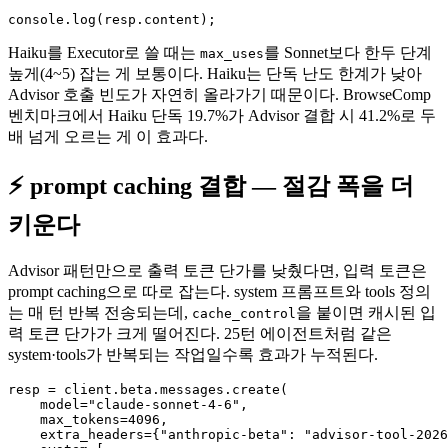
Haiku를 Executor로 쓸 때는
를 Sonnet보다 한두 단계
max_uses
높게(4~5) 잡는 게 보통이다. Haiku는 단독 난도 한계가 낮아
Advisor 호출 빈도가 자연히 올라가기 때문이다. BrowseComp
벤치마크에서 Haiku 단독 19.7%가 Advisor 결합 시 41.2%로 두
배 넘게 오르는 게 이 효과다.
⚡ prompt caching 결합 — 절감 폭을 더
키운다
Advisor 패턴만으로 출력 토큰 단가를 낮췄다면, 입력 토큰은
prompt caching으로 따로 잡는다. system 프롬프트와 tools 정의
는 매 턴 반복 전송되는데,
을 붙이면 캐시된 입
cache_control
력 토큰 단가가 크게 떨어진다. 25턴 에이전트처럼 같은
system·tools가 반복되는 작업일수록 효과가 누적된다.
resp = client.beta.messages.create(

    model="claude-sonnet-4-6",

    max_tokens=4096,

    extra_headers={"anthropic-beta": "advisor-tool-2026