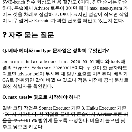
SWE-bench 점수 향상도 비용 절감도 0이다. 진단 순서는 단순
하다. 콘솔에서 Advisor 토큰이 0이면 헤더·max_uses·system 가
이드 셋을 차례로 점검하고, 0보다 크지만 절감이 작으면 작업
이 너무 짧거나 Executor가 과한 난도를 떠안고 있는지 본다.
❓ 자주 묻는 질문
Q. 베타 헤더와 tool type 문자열은 정확히 무엇인가?
헤더와 tools 배
anthropic-beta: advisor-tool-2026-03-01
열의
이다. 두 값이 한 글자라도
"type": "advisor_20260301"
다르면 advisor tool이 무시된 채 일반 호출로 처리된다. 베타가
GA로 전환되면 값이 바뀔 수 있으니 적용 시점에 공식 문서로
최신 식별자를 확인한다.
Q. max_uses는 몇으로 시작해야 하나?
일반 코딩 작업은 Sonnet Executor 기준 3, Haiku Executor 기준
4
5에서 시작한다. 한 작업을 끝낸 뒤 콘솔에서 Advisor 토큰 비
율을 보고 10
15% 범위에 들도록 조정한다. 비율이 높으면 낮
추고 낮으면 키운다.