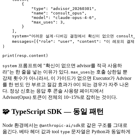
        {

            "type": "advisor_20260301",

            "name": "consult_opus",

            "model": "claude-opus-4-6",

            "max_uses": 3,

        }

    ],

    system="어려운 설계·디버깅 결정에서 확신이 없으면 consult
    messages=[{"role": "user", "content": "이 레포의 
)

프롬프트에 "확신이 없으면 advisor를 적극 사용하
system
라"는 한 줄을 넣는 이유가 있다.
는 호출 상한일 뿐
max_uses
강제 횟수가 아니라서, 이 가이드가 없으면 Executor가 Advisor
를 한 번도 안 부르고 절감 효과가 0이 되는 경우가 자주 나온
다. 정상 신호는 응답 후 콘솔 사용량 페이지에서
Advisor(Opus) 토큰이 전체의 10~15%로 잡히는 것이다.
🧩 TypeScript SDK — 동일 패턴
Node 환경에서는
로 같은 구조를 그대로
@anthropic-ai/sdk
옮긴다. 베타 헤더 값과 tool
문자열은 Python과 동일하게
type