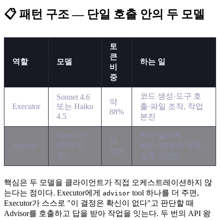
📋 패턴 구조 — 단일 호출 안의 두 모델
토
큰
역할
모델
하는 일
비
중
코드 생성·도구 호
Sonnet 4.6
약
Executor
또는 Haiku
출·파일 조작, 작업
88%
4.5
본진
Opus 4.6
막힌 결정에
약
(베타 고
Advisor
400~700토큰 전략·
12%
정)
설계 조언만
핵심은 두 모델을 클라이언트가 직접 오케스트레이션하지 않
는다는 점이다. Executor에게
tool 하나를 더 주면,
advisor
Executor가 스스로 "이 결정은 확신이 없다"고 판단할 때
Advisor를 호출하고 답을 받아 작업을 잇는다. 두 번의 API 왕