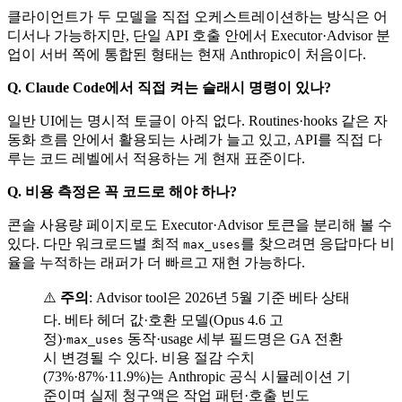
클라이언트가 두 모델을 직접 오케스트레이션하는 방식은 어
디서나 가능하지만, 단일 API 호출 안에서 Executor·Advisor 분
업이 서버 쪽에 통합된 형태는 현재 Anthropic이 처음이다.
Q. Claude Code에서 직접 켜는 슬래시 명령이 있나?
일반 UI에는 명시적 토글이 아직 없다. Routines·hooks 같은 자
동화 흐름 안에서 활용되는 사례가 늘고 있고, API를 직접 다
루는 코드 레벨에서 적용하는 게 현재 표준이다.
Q. 비용 측정은 꼭 코드로 해야 하나?
콘솔 사용량 페이지로도 Executor·Advisor 토큰을 분리해 볼 수
있다. 다만 워크로드별 최적
를 찾으려면 응답마다 비
max_uses
율을 누적하는 래퍼가 더 빠르고 재현 가능하다.
⚠️
주의
: Advisor tool은 2026년 5월 기준 베타 상태
다. 베타 헤더 값·호환 모델(Opus 4.6 고
정)·
동작·usage 세부 필드명은 GA 전환
max_uses
시 변경될 수 있다. 비용 절감 수치
(73%·87%·11.9%)는 Anthropic 공식 시뮬레이션 기
준이며 실제 청구액은 작업 패턴·호출 빈도