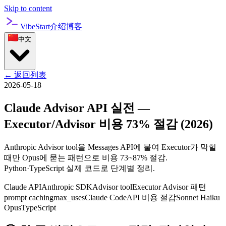
Skip to content
VibeStart
介绍
博客
中文
←
返回列表
2026-05-18
Claude Advisor API 실전 —
Executor/Advisor 비용 73% 절감 (2026)
Anthropic Advisor tool을 Messages API에 붙여 Executor가 막힐
때만 Opus에 묻는 패턴으로 비용 73~87% 절감.
Python·TypeScript 실제 코드로 단계별 정리.
Claude API
Anthropic SDK
Advisor tool
Executor Advisor 패턴
prompt caching
max_uses
Claude Code
API 비용 절감
Sonnet Haiku
Opus
TypeScript