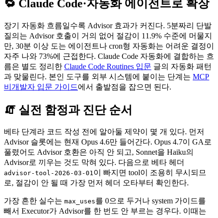
🔁 Claude Code·자동화 에이전트로 확장
장기 자동화 흐름일수록 Advisor 효과가 커진다. 5분짜리 단발
질의는 Advisor 호출이 거의 없어 절감이 11.9% 수준에 머물지
만, 30분 이상 도는 에이전트나 cron형 자동화는 어려운 결정이
자주 나와 73%에 근접한다. Claude Code 자동화에 결합하는 흐
름은 별도 정리한
Claude Code Routines 입문
글의 자동화 패턴
과 맞물린다. 본인 도구를 외부 시스템에 붙이는 단계는
MCP
비개발자 입문 가이드
에서 출발점을 잡으면 된다.
🧯 실전 함정과 진단 순서
베타 단계라 코드 작성 전에 알아둘 제약이 몇 개 있다. 먼저
Advisor 슬롯에는 현재 Opus 4.6만 들어간다. Opus 4.7이 GA로
풀렸어도 Advisor 호환은 아직 안 되고, Sonnet을 Haiku의
Advisor로 끼우는 것도 막혀 있다. 다음으로 베타 헤더
이 빠지면 tool이 조용히 무시되므
advisor-tool-2026-03-01
로, 절감이 안 될 때 가장 먼저 헤더 오타부터 확인한다.
가장 흔한 실수는
를 0으로 두거나 system 가이드를
max_uses
빼서 Executor가 Advisor를 한 번도 안 부르는 경우다. 이때는