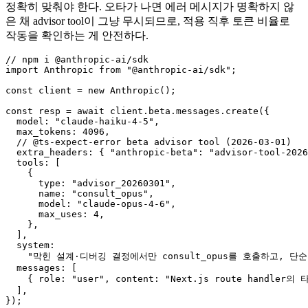
정확히 맞춰야 한다. 오타가 나면 에러 메시지가 명확하지 않
은 채 advisor tool이 그냥 무시되므로, 적용 직후 토큰 비율로
작동을 확인하는 게 안전하다.
// npm i @anthropic-ai/sdk

import Anthropic from "@anthropic-ai/sdk";

const client = new Anthropic();

const resp = await client.beta.messages.create({

  model: "claude-haiku-4-5",

  max_tokens: 4096,

  // @ts-expect-error beta advisor tool (2026-03-01)

  extra_headers: { "anthropic-beta": "advisor-tool-2026
  tools: [

    {

      type: "advisor_20260301",

      name: "consult_opus",

      model: "claude-opus-4-6",

      max_uses: 4,

    },

  ],

  system:

    "막힌 설계·디버깅 결정에서만 consult_opus를 호출하고, 단
  messages: [

    { role: "user", content: "Next.js route handler
  ],

});
