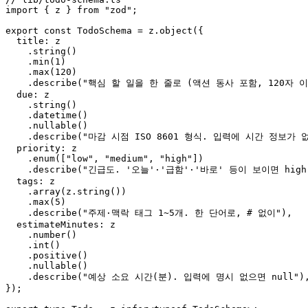
import { z } from "zod";

export const TodoSchema = z.object({

  title: z

    .string()

    .min(1)

    .max(120)

    .describe("핵심 할 일을 한 줄로 (액션 동사 포함, 120자 이내
  due: z

    .string()

    .datetime()

    .nullable()

    .describe("마감 시점 ISO 8601 형식. 입력에 시간 정보가 없으
  priority: z

    .enum(["low", "medium", "high"])

    .describe("긴급도. '오늘'·'급함'·'바로' 등이 보이면 high,
  tags: z

    .array(z.string())

    .max(5)

    .describe("주제·맥락 태그 1~5개. 한 단어로, # 없이"),

  estimateMinutes: z

    .number()

    .int()

    .positive()

    .nullable()

    .describe("예상 소요 시간(분). 입력에 명시 없으면 null"),
});
