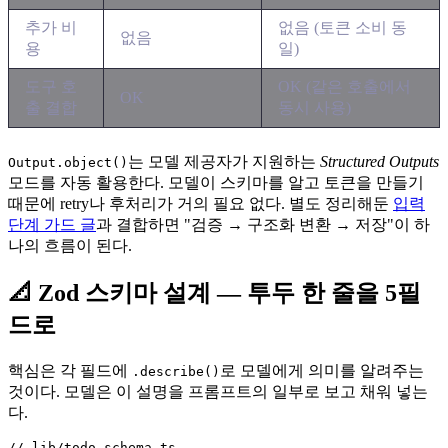
추가 비
없음 (토큰 소비 동
없음
용
일)
도구 호
OK (같은 호출에서
OK
출 결합
동시 사용)
는 모델 제공자가 지원하는
Structured Outputs
Output.object()
모드를 자동 활용한다. 모델이 스키마를 알고 토큰을 만들기
때문에 retry나 후처리가 거의 필요 없다. 별도 정리해둔
입력
단계 가드 글
과 결합하면 "검증 → 구조화 변환 → 저장"이 하
나의 흐름이 된다.
📐 Zod 스키마 설계 — 투두 한 줄을 5필
드로
핵심은 각 필드에
로 모델에게 의미를 알려주는
.describe()
것이다. 모델은 이 설명을 프롬프트의 일부로 보고 채워 넣는
다.
// lib/todo-schema.ts
