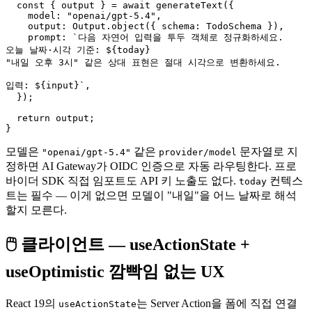
  const { output } = await generateText({

    model: "openai/gpt-5.4",

    output: Output.object({ schema: TodoSchema }),

    prompt: `다음 자연어 입력을 투두 객체로 정규화하세요.

오늘 날짜·시각 기준: ${today}

"내일 오후 3시" 같은 상대 표현은 절대 시각으로 변환하세요.

입력: ${input}`,

  });

  return output;

모델은
같은
문자열로 지
"openai/gpt-5.4"
provider/model
정하면 AI Gateway가 OIDC 인증으로 자동 라우팅한다. 프로
바이더 SDK 직접 임포트도 API 키 노출도 없다.
컨텍스
today
트는 필수 — 이게 없으면 모델이 "내일"을 어느 날짜로 해석
할지 모른다.
🖱 클라이언트 — useActionState +
useOptimistic 깜빡임 없는 UX
React 19의
는 Server Action을 폼에 직접 연결
useActionState