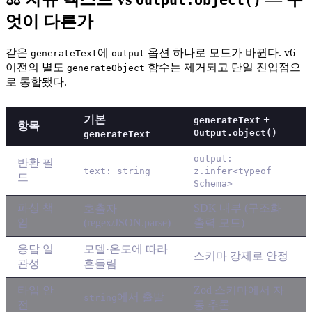
Output.object()
엇이 다른가
같은
에
옵션 하나로 모드가 바뀐다. v6
generateText
output
이전의 별도
함수는 제거되고 단일 진입점으
generateObject
로 통합됐다.
기본
+
generateText
항목
Output.object()
generateText
output:
반환 필
text: string
z.infer<typeof
드
Schema>
파싱 책
SDK 내부 (구조화
호출자
임
(regex/JSON.parse)
출력 모드)
응답 일
모델·온도에 따라
스키마 강제로 안정
관성
흔들림
타입 안
Zod 스키마에서 자
에서 출발
string
전
동 추론