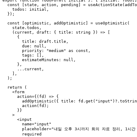
export function TodoForm({ initial }: { initial: Todo[]
  const [state, action, pending] = useActionState(addTo
    todos: initial,

  });

  const [optimistic, addOptimistic] = useOptimistic(

    state.todos,

    (current, draft: { title: string }) => [

      {

        title: draft.title,

        due: null,

        priority: "medium" as const,

        tags: [],

        estimateMinutes: null,

      },

      ...current,

    ],

  );

  return (

    <form

      action={(fd) => {

        addOptimistic({ title: fd.get("input")?.toStrin
        action(fd);

      }}

    >

      <input

        name="input"

        placeholder="내일 오후 3시까지 회의 자료 정리, 1시간 
        required
