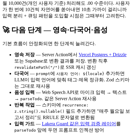
월 10,000건(개인 사용자 기준) 처리해도 .00 수준이다. 사용자
가 한 번에 10건씩 자연어를 쏟아내면 10초 가까이 걸리니까
입력 분리 + 큐잉 패턴을 도입할 시점은 그때부터 고려한다.
🚀 다음 단계 — 영속·다국어·음성
기본 흐름이 안정화되면 한 단계씩 늘려간다.
영속 저장
— Server Action에서
Vercel Postgres + Drizzle
또는 Supabase로 변환 결과를 저장. 변환 직후
로 SSR 캐시 갱신
revalidatePath("/")
다국어
—
에
추가하면
prompt
사용자 언어: ${locale}
LLM이 입력 언어에 맞춰 태그·제목 정규화. Zod 스키마
는 그대로 재사용
음성 입력
— Web Speech API로 마이크 입력 → 텍스트
→
. 같은 Server Action 재사용
parseTodo
반복 작업
— 스키마에
recurrence:
필드 추가하면 "매주 월요일 보
z.string().nullable()
고서 정리"도 RRULE 문자열로 변환됨
입력 가드
—
Lakera Guard 같은 입력 검증 레이어
를
앞에 두면 프롬프트 인젝션 방어
parseTodo