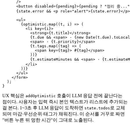
      />

      <button disabled={pending}>{pending ? "정리 중..."
      {state.error && <p role="alert">{state.error}</p>
      <ul>

        {optimistic.map((t, i) => (

          <li key={i}>

            <strong>{t.title}</strong>

            {t.due && <span> · {new Date(t.due).toLocal
            <span> · {t.priority}</span>

            {t.tags.map((tag) => (

              <span key={tag}> #{tag}</span>

            ))}

            {t.estimateMinutes && <span> · {t.estimateM
          </li>

        ))}

      </ul>

    </form>

  );

UX 핵심은
호출이 LLM 응답 전에 끝난다는
addOptimistic
점이다. 사용자는 입력 즉시 본인 텍스트가 리스트에 추가되는
걸 본다. 1~3초 후 LLM 응답이 도착하면
로 교체
state.todos
되며 마감·우선순위·태그가 채워진다. 이 순서를 거꾸로 짜면
"버튼 누른 뒤 멍한 시간"이 그대로 노출된다.