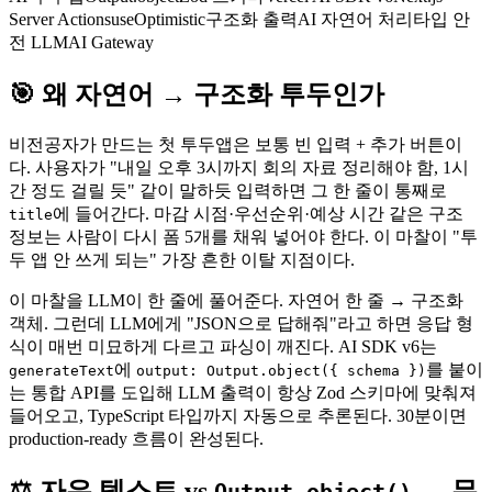
Server Actions
useOptimistic
구조화 출력
AI 자연어 처리
타입 안
전 LLM
AI Gateway
🎯 왜 자연어 → 구조화 투두인가
비전공자가 만드는 첫 투두앱은 보통 빈 입력 + 추가 버튼이
다. 사용자가 "내일 오후 3시까지 회의 자료 정리해야 함, 1시
간 정도 걸릴 듯" 같이 말하듯 입력하면 그 한 줄이 통째로
에 들어간다. 마감 시점·우선순위·예상 시간 같은 구조
title
정보는 사람이 다시 폼 5개를 채워 넣어야 한다. 이 마찰이 "투
두 앱 안 쓰게 되는" 가장 흔한 이탈 지점이다.
이 마찰을 LLM이 한 줄에 풀어준다. 자연어 한 줄 → 구조화
객체. 그런데 LLM에게 "JSON으로 답해줘"라고 하면 응답 형
식이 매번 미묘하게 다르고 파싱이 깨진다. AI SDK v6는
에
를 붙이
generateText
output: Output.object({ schema })
는 통합 API를 도입해 LLM 출력이 항상 Zod 스키마에 맞춰져
들어오고, TypeScript 타입까지 자동으로 추론된다. 30분이면
production-ready 흐름이 완성된다.
⚖️ 자유 텍스트 vs
— 무