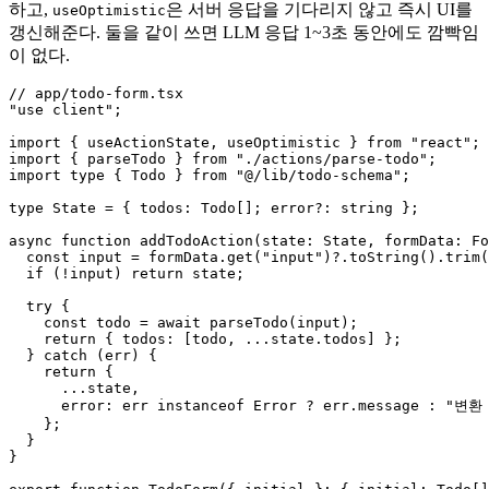
하고,
은 서버 응답을 기다리지 않고 즉시 UI를
useOptimistic
갱신해준다. 둘을 같이 쓰면 LLM 응답 1~3초 동안에도 깜빡임
이 없다.
// app/todo-form.tsx

"use client";

import { useActionState, useOptimistic } from "react";

import { parseTodo } from "./actions/parse-todo";

import type { Todo } from "@/lib/todo-schema";

type State = { todos: Todo[]; error?: string };

async function addTodoAction(state: State, formData: Fo
  const input = formData.get("input")?.toString().trim(
  if (!input) return state;

  try {

    const todo = await parseTodo(input);

    return { todos: [todo, ...state.todos] };

  } catch (err) {

    return {

      ...state,

      error: err instanceof Error ? err.message : "변환
    };

  }

}
