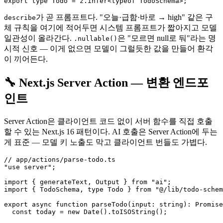
가 곧 프롬프트다. "오늘·급함·바로 → high" 같은 구
describe
체 규칙을 여기에 적어두면 시스템 프롬프트가 짧아지고 모델
일관성이 올라간다.
은 "모르면 null로 둬"라는 명
.nullable()
시적 신호 — 이게 없으면 모델이 그럴듯한 값을 만들어 환각
이 끼어든다.
🔧 Next.js Server Action — 변환 엔드포
인트
Server Action은 클라이언트 코드 없이 서버 함수를 직접 호출
할 수 있는 Next.js 16 패턴이다. AI 호출은 Server Action에 두는
게 표준 — 모델 키 노출도 막고 클라이언트 번들도 가볍다.
// app/actions/parse-todo.ts

"use server";

import { generateText, Output } from "ai";

import { TodoSchema, type Todo } from "@/lib/todo-schem
export async function parseTodo(input: string): Promise
  const today = new Date().toISOString();
