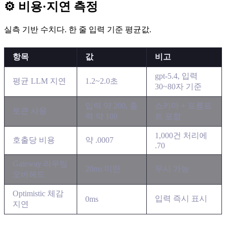
⚙️ 비용·지연 측정
실측 기반 수치다. 한 줄 입력 기준 평균값.
항목
값
비고
gpt-5.4, 입력
평균 LLM 지연
1.2~2.0초
30~80자 기준
입력 약 200, 출
스키마 + 프롬프
토큰 사용
력 약 100
트 포함
1,000건 처리에
호출당 비용
약 .0007
.70
Gateway 라우팅
20ms 미만
무시 가능
오버헤드
Optimistic 체감
입력 즉시 표시
0ms
지연