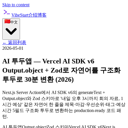
Skip to content
VibeStart
介绍
博客
中文
←
返回列表
2026-05-01
AI 투두앱 — Vercel AI SDK v6
Output.object + Zod로 자연어를 구조화
투두로 30분 변환 (2026)
Next.js Server Action에서 AI SDK v6의 generateText +
Output.object와 Zod 스키마로 '내일 오후 3시까지 회의 자료, 1
시간 예상' 같은 자연어 한 줄을 제목·마감·우선순위·태그·예상
시간 5필드 구조화 투두로 변환하는 production-ready 코드 패
턴.
AI 투두앱
Output.object
Zod 스키마
Vercel AI SDK v6
Next.js