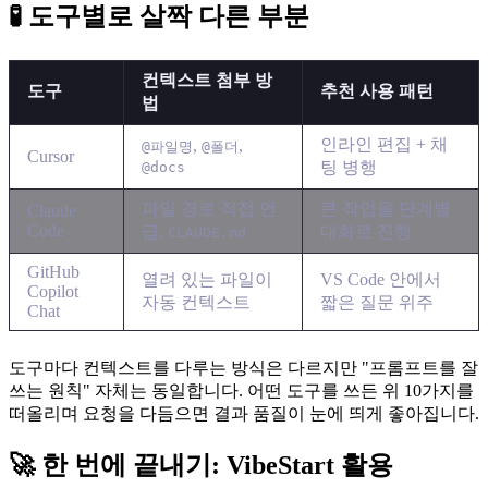
🧪 도구별로 살짝 다른 부분
컨텍스트 첨부 방
도구
추천 사용 패턴
법
인라인 편집 + 채
,
,
@파일명
@폴더
Cursor
팅 병행
@docs
파일 경로 직접 언
큰 작업을 단계별
Claude
Code
급,
대화로 진행
CLAUDE.md
GitHub
열려 있는 파일이
VS Code 안에서
Copilot
자동 컨텍스트
짧은 질문 위주
Chat
도구마다 컨텍스트를 다루는 방식은 다르지만 "프롬프트를 잘
쓰는 원칙" 자체는 동일합니다. 어떤 도구를 쓰든 위 10가지를
떠올리며 요청을 다듬으면 결과 품질이 눈에 띄게 좋아집니다.
🚀 한 번에 끝내기: VibeStart 활용