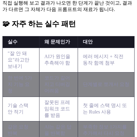
직접 실행해 보고 결과가 나오면 한 단계가 끝난 것이고, 결과
가 다르면 그 자체가 다음 프롬프트의 재료가 됩니다.
🧩 자주 하는 실수 패턴
실수
왜 문제인가
대안
"잘 안 돼
AI가 원인을
에러 메시지 + 직전
요"라고만
추측해야 함
동작 함께 첨부
보내기
한 번에 5가
코드가 길어
지 기능 요
지고 디버깅
단계별로 쪼개서 요청
청
어려움
잘못된 프레
기술 스택
첫 줄에 스택 명시 또
임워크 코드
안 적기
는 Rules 사용
를 받음
같은 요청
AI는 같은 답
부족한 정보 1가지를
반복
을 반복함
추가해서 다시 요청