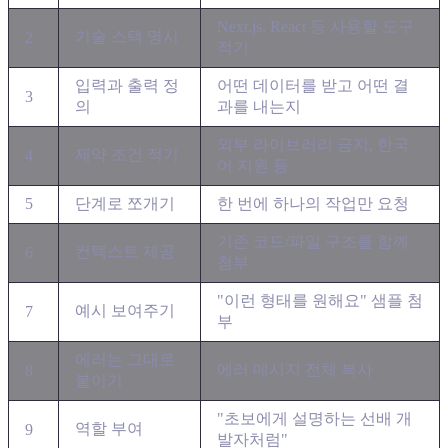
Next.js, React 등 사용할 도구
기술 스택 명시
2
적기
입력과 출력 정
어떤 데이터를 받고 어떤 결
3
의
과를 내는지
외부 라이브러리 금지, 한국
제약 조건 적기
4
어 지원 등
5
단계로 쪼개기
한 번에 하나의 작업만 요청
기존 코드/파일 구조를 함께
컨텍스트 제공
6
첨부
"이런 형태를 원해요" 샘플 첨
예시 보여주기
7
부
에러는 그대로
에러 메시지 전체 복사
8
붙이기
"초보에게 설명하는 선배 개
역할 부여
9
발자처럼"