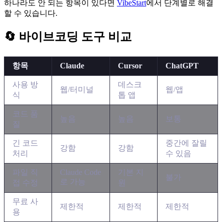
하나라도 안 되는 항목이 있다면
VibeStart
에서 단계별로 해결
할 수 있습니다.
🔄 바이브코딩 도구 비교
항목
Claude
Cursor
ChatGPT
사용 방
데스크
웹/터미널
웹/앱
식
톱 앱
코드 품
높음
높음
보통
질
긴 코드
중간에 잘릴
강함
강함
처리
수 있음
파일 직
Claude Code
기본 지
불가
로 가능
접 수정
원
무료 사
제한적
제한적
제한적
용